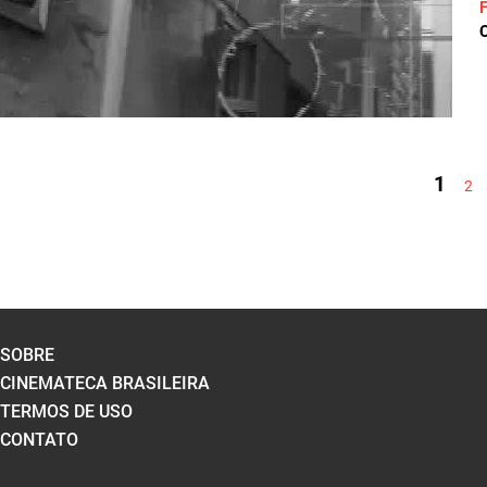
C
PÁGINAS
1
2
SOBRE
CINEMATECA BRASILEIRA
TERMOS DE USO
CONTATO