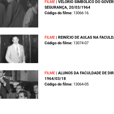
FILME
|
VELÓRIO SIMBÓLICO DO GOVER
SEGURANÇA
, 20/03/1964
Código do filme:
13066-16
FILME
|
REINÍCIO DE AULAS NA FACULD
Código do filme:
13074-07
FILME
|
ALUNOS DA FACULDADE DE DI
1964/03/18
Código do filme:
13064-05