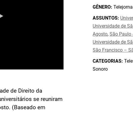
GÊNERO:
Telejorna
ASSUNTOS:
Unive
Universidade de S
Agosto
,
São Paulo 
Universidade de Sã
São Francisco – S
CATEGORIAS:
Tele
Sonoro
ade de Direito da
niversitários se reuniram
osto. (Baseado em