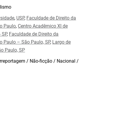
lismo
rsidade
,
USP
,
Faculdade de Direito da
ăo Paulo
,
Centro Acadêmico XI de
- SP
,
Faculdade de Direito da
o Paulo – São Paulo, SP
,
Largo de
ão Paulo, SP
rreportagem / Não-ficção / Nacional /