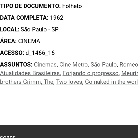
TIPO DE DOCUMENTO:
Folheto
DATA COMPLETA:
1962
LOCAL:
São Paulo - SP
ÁREA:
CINEMA
ACESSO:
d_1466_16
ASSUNTOS:
Cinemas
,
Cine Metro, São Paulo
,
Romeo 
Atualidades Brasileiras
,
Forjando o progresso
,
Meurtr
brothers Grimm, The
,
Two loves
,
Go naked in the wor