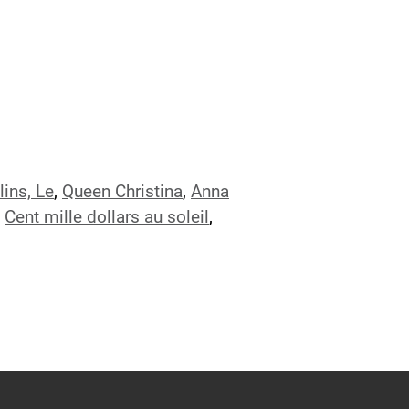
lins, Le
,
Queen Christina
,
Anna
,
Cent mille dollars au soleil
,