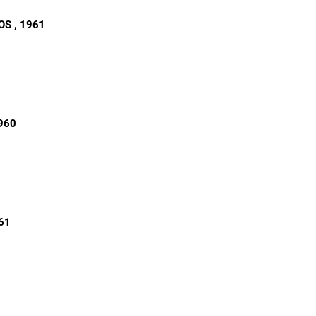
DOS
, 1961
1960
961