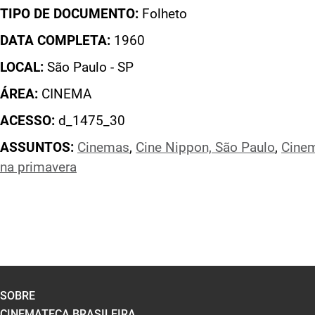
TIPO DE DOCUMENTO:
Folheto
DATA COMPLETA:
1960
LOCAL:
São Paulo - SP
ÁREA:
CINEMA
ACESSO:
d_1475_30
ASSUNTOS:
Cinemas
,
Cine Nippon, São Paulo
,
Cine
na primavera
SOBRE
CINEMATECA BRASILEIRA