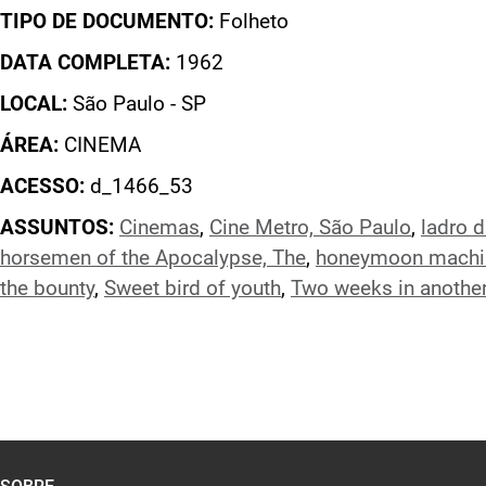
TIPO DE DOCUMENTO:
Folheto
DATA COMPLETA:
1962
LOCAL:
São Paulo - SP
ÁREA:
CINEMA
ACESSO:
d_1466_53
ASSUNTOS:
Cinemas
,
Cine Metro, São Paulo
,
ladro d
horsemen of the Apocalypse, The
,
honeymoon machi
the bounty
,
Sweet bird of youth
,
Two weeks in anothe