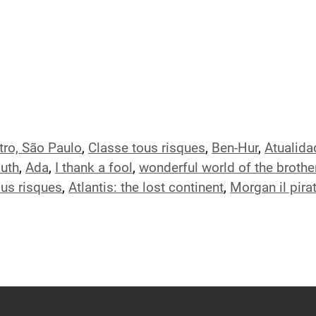
tro, São Paulo
,
Classe tous risques
,
Ben-Hur
,
Atualida
outh
,
Ada
,
I thank a fool
,
wonderful world of the broth
ous risques
,
Atlantis: the lost continent
,
Morgan il pira