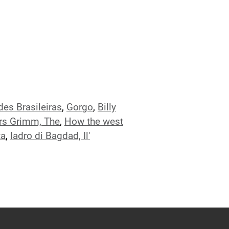
des Brasileiras
,
Gorgo
,
Billy
ers Grimm, The
,
How the west
ta
,
ladro di Bagdad, Il'