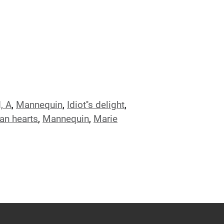
, A
,
Mannequin
,
Idiot''s delight
,
an hearts
,
Mannequin
,
Marie