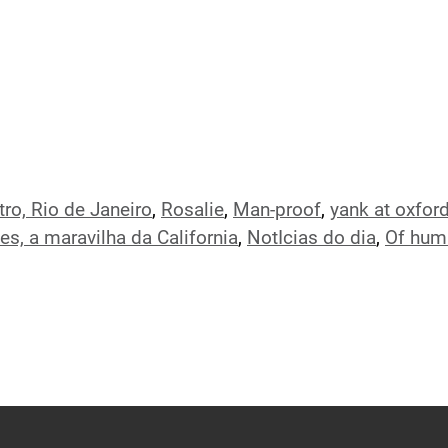
ro, Rio de Janeiro
,
Rosalie
,
Man-proof
,
yank at oxford
es, a maravilha da California
,
NotIcias do dia
,
Of hum