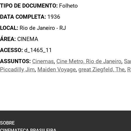
TIPO DE DOCUMENTO:
Folheto
DATA COMPLETA:
1936
LOCAL:
Rio de Janeiro - RJ
ÁREA:
CINEMA
ACESSO:
d_1465_11
ASSUNTOS:
Cinemas
,
Cine Metro, Rio de Janeiro
,
Sa
Piccadilly Jim
,
Maiden Voyage
,
great Ziegfeld, The
,
R
SOBRE
CINEMATECA BRASILEIRA