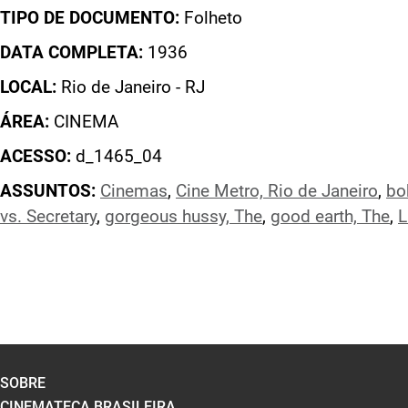
TIPO DE DOCUMENTO:
Folheto
DATA COMPLETA:
1936
LOCAL:
Rio de Janeiro - RJ
ÁREA:
CINEMA
ACESSO:
d_1465_04
ASSUNTOS:
Cinemas
,
Cine Metro, Rio de Janeiro
,
bo
vs. Secretary
,
gorgeous hussy, The
,
good earth, The
,
L
SOBRE
CINEMATECA BRASILEIRA