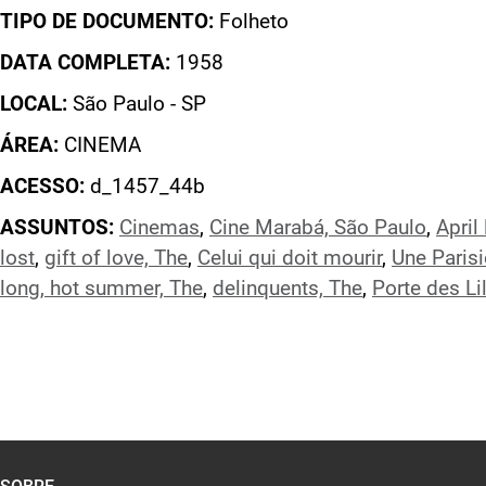
TIPO DE DOCUMENTO:
Folheto
DATA COMPLETA:
1958
LOCAL:
São Paulo - SP
ÁREA:
CINEMA
ACESSO:
d_1457_44b
ASSUNTOS:
Cinemas
,
Cine Marabá, São Paulo
,
April
lost
,
gift of love, The
,
Celui qui doit mourir
,
Une Paris
long, hot summer, The
,
delinquents, The
,
Porte des Li