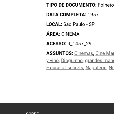
TIPO DE DOCUMENTO:
Folheto
DATA COMPLETA:
1957
LOCAL:
São Paulo - SP
ÁREA:
CINEMA
ACESSO:
d_1457_29
ASSUNTOS:
Cinemas
,
Cine Mar
y vino
,
Dioguinho
,
grandes mano
House of secrets
,
Napoléon
,
No