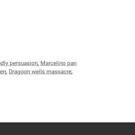
ndly persuasion
,
Marcelino pan
men
,
Dragoon wells massacre
,