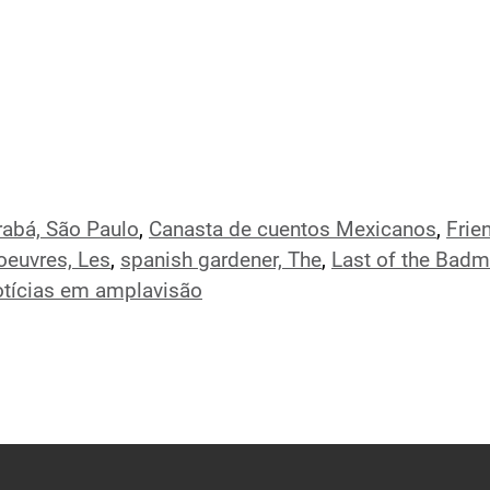
abá, São Paulo
,
Canasta de cuentos Mexicanos
,
Frie
euvres, Les
,
spanish gardener, The
,
Last of the Bad
tícias em amplavisão