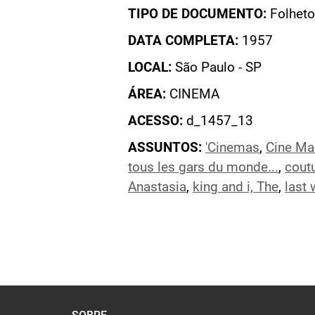
TIPO DE DOCUMENTO:
Folheto
DATA COMPLETA:
1957
LOCAL:
São Paulo - SP
ÁREA:
CINEMA
ACESSO:
d_1457_13
ASSUNTOS:
'Cinemas
,
Cine Ma
tous les gars du monde...
,
cout
Anastasia
,
king and i, The
,
last 