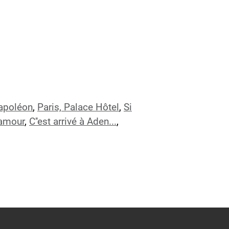
apoléon
,
Paris, Palace Hôtel
,
Si
 amour
,
C''est arrivé à Aden...
,