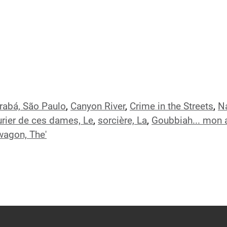
rabá, São Paulo
,
Canyon River
,
Crime in the Streets
,
N
urier de ces dames, Le
,
sorcière, La
,
Goubbiah... mon
wagon, The'