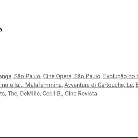
a
ranga, São Paulo
,
Cine Opera, São Paulo
,
Evolução no 
ino e la... Malafemmina
,
Avventure di Cartouche, Le
,
s, The
,
DeMille, Cecil B.
,
Cine Revista