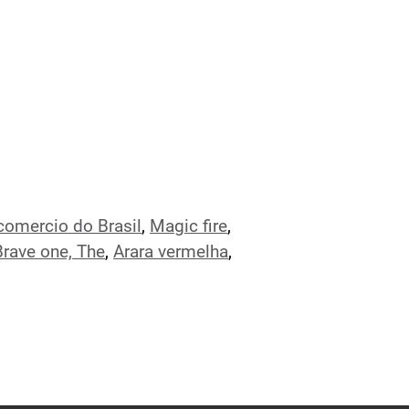
comercio do Brasil
,
Magic fire
,
Brave one, The
,
Arara vermelha
,