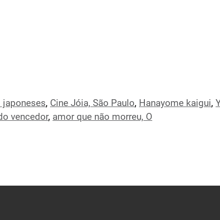
 japoneses
,
Cine Jóia, São Paulo
,
Hanayome kaigui
,
Y
do vencedor
,
amor que não morreu, O