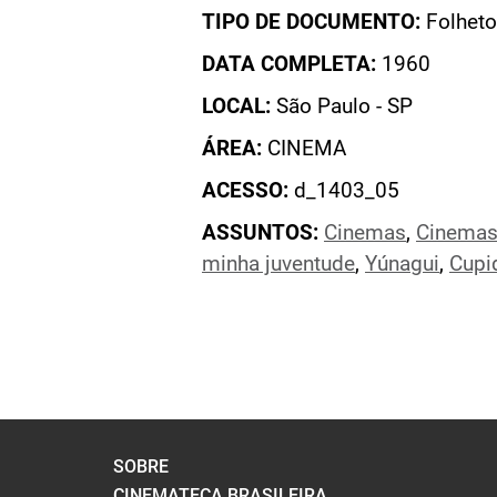
TIPO DE DOCUMENTO:
Folheto
DATA COMPLETA:
1960
LOCAL:
São Paulo - SP
ÁREA:
CINEMA
ACESSO:
d_1403_05
ASSUNTOS:
Cinemas
,
Cinemas
minha juventude
,
Yúnagui
,
Cupi
SOBRE
CINEMATECA BRASILEIRA