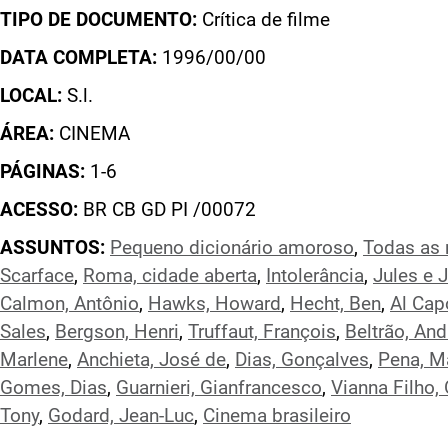
TIPO DE DOCUMENTO:
Crítica de filme
DATA COMPLETA:
1996/00/00
LOCAL:
S.l.
ÁREA:
CINEMA
PÁGINAS:
1-6
ACESSO:
BR CB GD PI /00072
ASSUNTOS:
Pequeno dicionário amoroso
,
Todas as
Scarface
,
Roma, cidade aberta
,
Intolerância
,
Jules e 
Calmon, Antônio
,
Hawks, Howard
,
Hecht, Ben
,
Al Cap
Sales
,
Bergson, Henri
,
Truffaut, François
,
Beltrão, And
Marlene
,
Anchieta, José de
,
Dias, Gonçalves
,
Pena, M
Gomes, Dias
,
Guarnieri, Gianfrancesco
,
Vianna Filho,
Tony
,
Godard, Jean-Luc
,
Cinema brasileiro