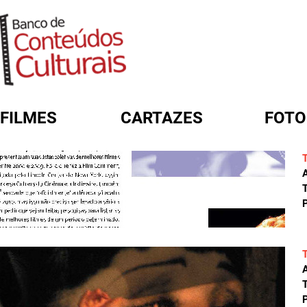
FILMES
CARTAZES
FOTO
FORMULÁRIO DE BUSCA
A
T
P
A
T
P