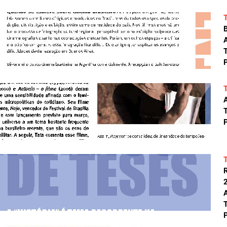
A
T
P
A
T
P
A
T
P