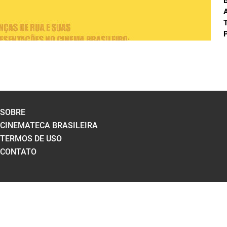
A
T
P
SOBRE
CINEMATECA BRASILEIRA
TERMOS DE USO
CONTATO