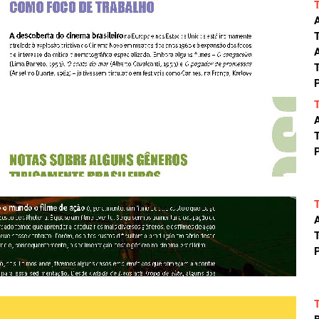
A
T
P
A
T
P
A
T
P