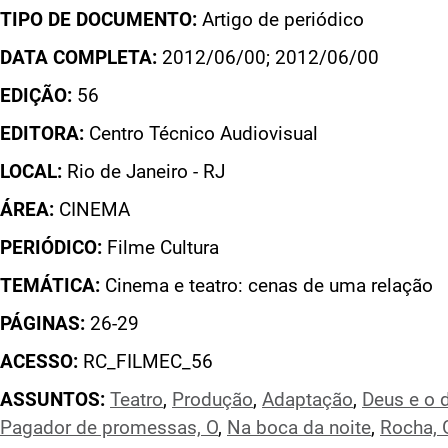
TIPO DE DOCUMENTO:
Artigo de periódico
DATA COMPLETA:
2012/06/00; 2012/06/00
EDIÇÃO:
56
EDITORA:
Centro Técnico Audiovisual
LOCAL:
Rio de Janeiro - RJ
ÁREA:
CINEMA
PERIÓDICO:
Filme Cultura
TEMÁTICA:
Cinema e teatro: cenas de uma relação
PÁGINAS:
26-29
ACESSO:
RC_FILMEC_56
ASSUNTOS:
Teatro
,
Produção
,
Adaptação
,
Deus e o d
Pagador de promessas, O
,
Na boca da noite
,
Rocha, 