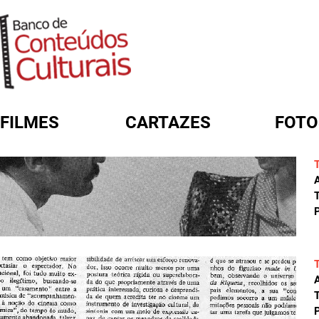
FILMES
CARTAZES
FOTO
FORMULÁRIO DE BUSCA
A
T
P
A
T
P