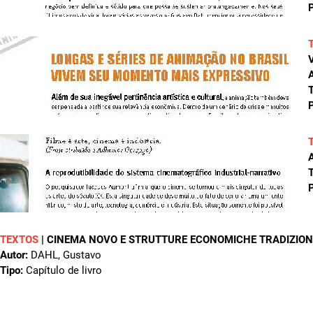
P
A
T
P
A
T
P
TEXTOS
|
CINEMA NOVO E STRUTTURE ECONOMICHE TRADIZION
Autor:
DAHL, Gustavo
Tipo:
Capítulo de livro