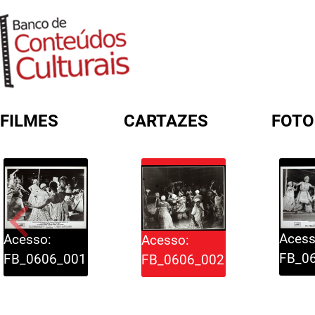
FILMES
CARTAZES
FOTO
FORMULÁRIO DE BUSCA
Acess
Acesso:
Acesso:
FB_0
FB_0606_001
FB_0606_002