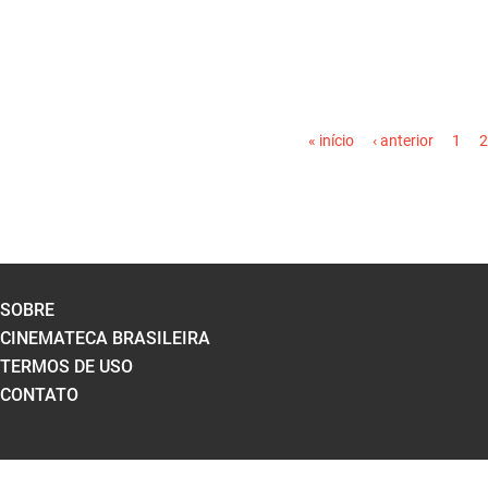
PÁGINAS
« início
‹ anterior
1
2
SOBRE
CINEMATECA BRASILEIRA
TERMOS DE USO
CONTATO