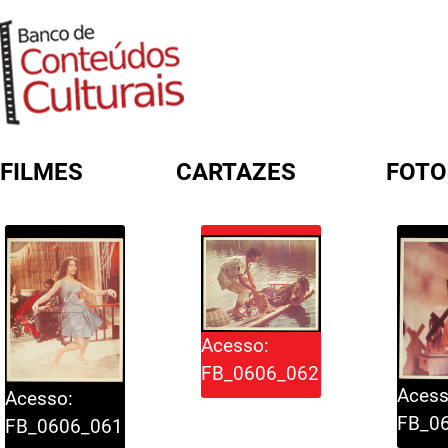
FILMES
CARTAZES
FOTO
FORMULÁRIO DE BUSCA
Acesso:
FB_0606_062
Acess
Acesso:
FB_0
FB_0606_061