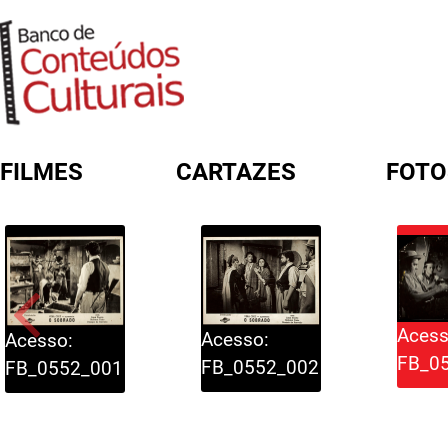
FILMES
CARTAZES
FOTO
FORMULÁRIO DE BUSCA
Acess
Acesso:
Acesso:
FB_0
FB_0552_002
FB_0552_001