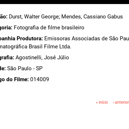
Acesso: FB_0552_023
Direção:
Durst, Walter George; Mendes, Cassiano G
Categoria:
Fotografia de filme brasileiro
Companhia Produtora:
Emissoras Associadas de Sã
Cinematográfica Brasil Filme Ltda.
Fotografia:
Agostinelli, José Júlio
Cidade:
São Paulo - SP
Código do Filme:
014009
PÁGINAS
« início
‹ anterior