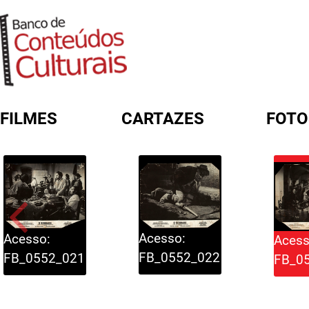
FILMES
CARTAZES
FOTO
FORMULÁRIO DE BUSCA
Acesso:
Acesso:
Acess
FB_0552_022
FB_0552_021
FB_0