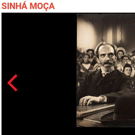
SINHÁ MOÇA
Acesso: FB_1537_002