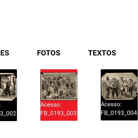
ES
FOTOS
TEXTOS
A
Acesso:
Acesso:
:
FB_0193_004
FB_0193_003
3_002