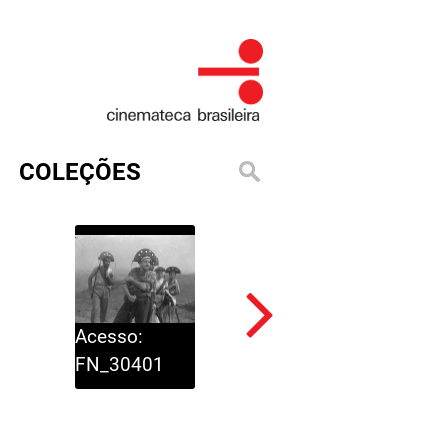
COLEÇÕES
Acesso:
Acesso:
FN_30401
FN_30402