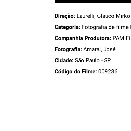
Direção:
Laurelli, Glauco Mirko
AMPARINA
Categoria:
Fotografia de filme 
ARINA
Companhia Produtora:
PAM Fil
RINA
DO FILME
Fotografia:
Amaral, José
Cidade:
São Paulo - SP
Código do Filme:
009286
PÁGINAS