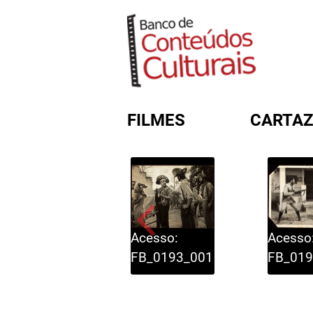
FILMES
CARTAZ
FORMULÁRIO DE BUSC
Acesso:
Acesso
FB_0193_001
FB_019