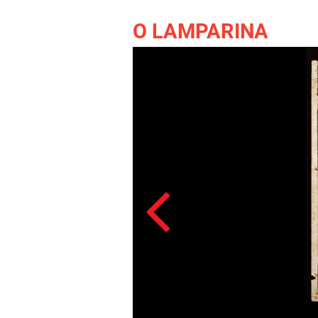
O LAMPARINA
Acesso: FB_0193_003