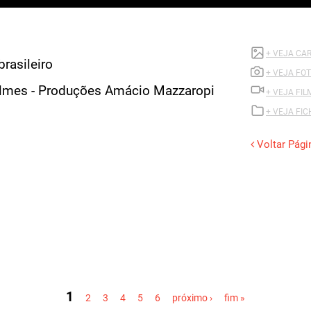
+ VEJA CA
brasileiro
+ VEJA FO
mes - Produções Amácio Mazzaropi
+ VEJA FIL
+ VEJA FI
Voltar Pági
1
2
3
4
5
6
próximo ›
fim »