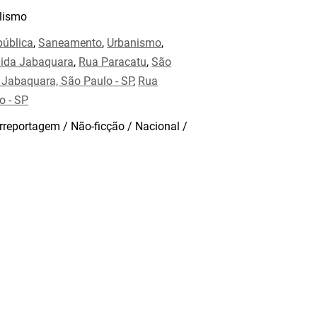
lismo
pública
,
Saneamento
,
Urbanismo
,
ida Jabaquara
,
Rua Paracatu
,
São
 Jabaquara, São Paulo - SP
,
Rua
o - SP
rreportagem / Não-ficção / Nacional /