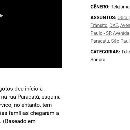
GÊNERO:
Telejorna
ASSUNTOS:
Obra 
Trânsito
,
DAE
,
Aven
Paulo - SP
,
Avenida
Paracatu, São Paul
CATEGORIAS:
Tele
Sonoro
otos deu início à
s na rua Paracatú, esquina
viço, no entanto, tem
ias famílias chegaram a
va. (Baseado em