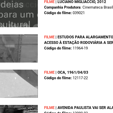
FILME
|
LUCIANO MIGLIACCIO
, 2012
Companhia Produtora
: Cinemateca Brasil
Código do filme:
039021
FILME
|
ESTUDOS PARA ALARGAMENTO 
ACESSO À ESTAÇÃO RODOVIÁRIA A SE
Código do filme:
11964-19
FILME
|
OCA
, 1961/04/03
Código do filme:
12117-22
FILME
|
AVENIDA PAULISTA VAI SER A