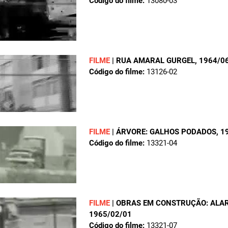
Código do filme:
13080-03
FILME
|
RUA AMARAL GURGEL
, 1964/0
Código do filme:
13126-02
FILME
|
ÁRVORE: GALHOS PODADOS
, 1
Código do filme:
13321-04
FILME
|
OBRAS EM CONSTRUÇÃO: ALA
1965/02/01
Código do filme:
13321-07