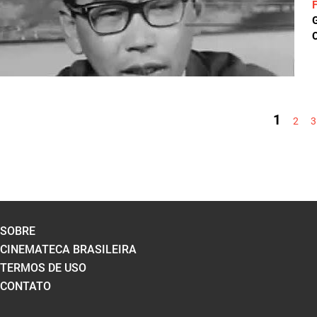
C
PÁGINAS
1
2
3
SOBRE
CINEMATECA BRASILEIRA
TERMOS DE USO
CONTATO