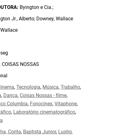
DUTORA:
Byington e Cia.;
gton Jr., Alberto; Downey, Wallace
Wallace
seg
:
COISAS NOSSAS
nal
Cinema
,
Tecnologia
,
Música
,
Trabalho
,
a
,
Dança
,
Coisas Nossas - filme
,
sco Columbia
,
Fonocinex
,
Vitaphone
,
áfico
,
Laboratório cinematográfico
,
na
ha, Corita
,
Baptista Junior
,
Lustig,