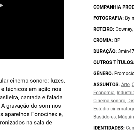
COMPANHIA PRO
FOTOGRAFIA:
Byin
ROTEIRO:
Downey, 
CROMIA:
BP
DURAÇÃO:
3min47
OUTROS TÍTULOS
GÊNERO:
Promocio
ular cinema sonoro: luzes,
ASSUNTOS:
Arte
,
s e técnicos em ação nos
Economia
,
Indústri
sileira, cantada e falada
Cinema sonoro
,
Di
. A gravação do som nos
Estúdio cinematogr
s aparelhos Fonocinex e,
Bastidores
,
Máqui
ronizados na sala de
IDENTIDADES:
Cun