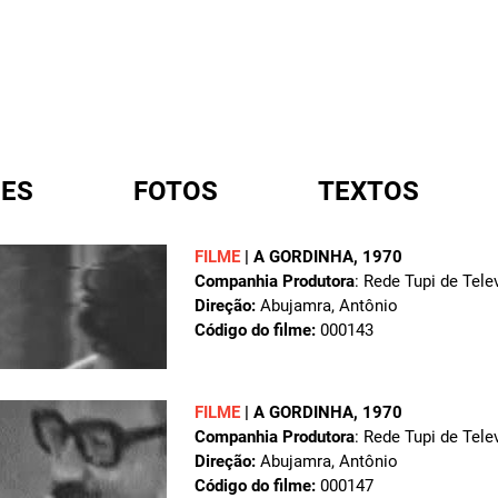
ES
FOTOS
TEXTOS
FILME
|
A GORDINHA
, 1970
Companhia Produtora
: Rede Tupi de Tele
A
Direção:
Abujamra, Antônio
Código do filme:
000143
FILME
|
A GORDINHA
, 1970
Companhia Produtora
: Rede Tupi de Tele
Direção:
Abujamra, Antônio
Código do filme:
000147