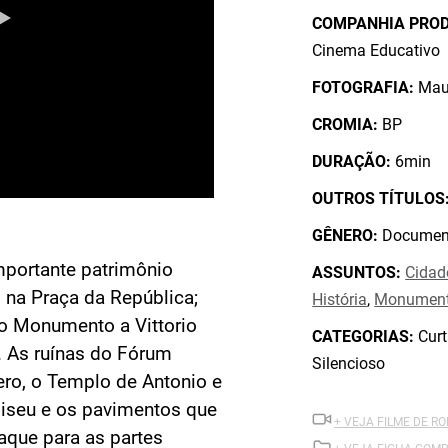
COMPANHIA PRO
Cinema Educativo
FOTOGRAFIA:
Mau
CROMIA:
BP
DURAÇÃO:
6min
OUTROS TÍTULOS
GÊNERO:
Document
mportante patrimônio
ASSUNTOS:
Cidad
, na Praça da República;
História
,
Monumen
 o Monumento a Vittorio
CATEGORIAS:
Curt
. As ruínas do Fórum
Silencioso
ro, o Templo de Antonio e
oliseu e os pavimentos que
+ VEJA FILME DE R
aque para as partes