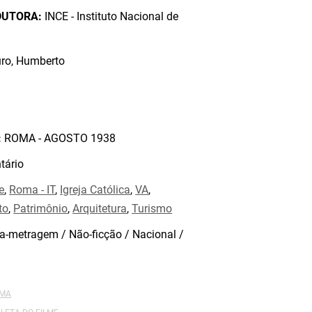
DUTORA:
INCE - Instituto Nacional de
ro, Humberto
:
ROMA - AGOSTO 1938
ário
e
,
Roma - IT
,
Igreja Católica
,
VA
,
to
,
Patrimônio
,
Arquitetura
,
Turismo
a-metragem / Não-ficção / Nacional /
OMA