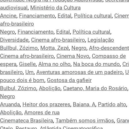
audiovisual
,
Ministério da Cultura
Ancine
,
Financiamento
,
Edital
,
Política cultural
,
Cine
afro-brasileiro
Negro
,
Financiamento
,
Edital
,
Política cultural
,
Diversidade
,
Cinema afro-brasileiro
,
Legislação
Bullbul, Zózimo
,
Motta, Zezé
,
Negro
,
Afro-descenden
Cinema afro-brasileiro
,
Cinema Novo
,
Compasso de
espera
,
Giselle
,
Alma no olho
,
Na boca do mundo
,
Cr
brasileiro
,
Um
,
Aventuras amorosas de um padeiro
,
U
pouco dois é bom
,
Gostosa da gafieir
Bulbul, Zózimo
,
Abolição
,
Caetano, Maria do Rosário
,
Negro
Aruanda
,
Heitor dos prazeres
,
Baiana, A
,
Partido alto
,
Abolição
,
Amores de rua
Cinemateca Brasileira
,
Também somos irmãos
,
Gran
Otelo
,
Restauro
,
Atlântida Cinematográfica