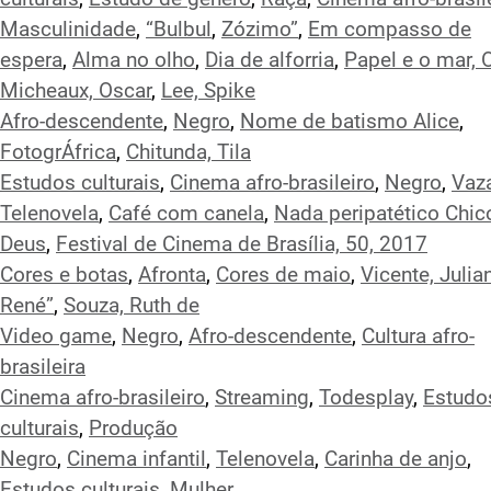
Masculinidade
,
“Bulbul
,
Zózimo”
,
Em compasso de
espera
,
Alma no olho
,
Dia de alforria
,
Papel e o mar, 
Micheaux, Oscar
,
Lee, Spike
Afro-descendente
,
Negro
,
Nome de batismo Alice
,
FotogrÁfrica
,
Chitunda, Tila
Estudos culturais
,
Cinema afro-brasileiro
,
Negro
,
Vaz
Telenovela
,
Café com canela
,
Nada peripatético Chic
Deus
,
Festival de Cinema de Brasília, 50, 2017
Cores e botas
,
Afronta
,
Cores de maio
,
Vicente, Julia
René”
,
Souza, Ruth de
Video game
,
Negro
,
Afro-descendente
,
Cultura afro-
brasileira
Cinema afro-brasileiro
,
Streaming
,
Todesplay
,
Estudo
culturais
,
Produção
Negro
,
Cinema infantil
,
Telenovela
,
Carinha de anjo
,
Estudos culturais
,
Mulher