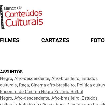
FILMES
CARTAZES
FOTO
FORMULÁRIO DE BUSCA
ASSUNTOS
Negro
,
Afro-descendente
,
Afro-brasileiro
,
Estudos
culturais
,
Raça
,
Cinema afro-brasileiro
,
Política cultur
Encontro de Cinema Negro Zózimo Bulbul
Negro
,
Afro-descendente
,
Afro-brasileiro
,
Estudos
culturais
,
Estudo de gênero
,
Raça
,
Cinema afro-brasil