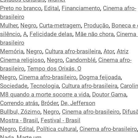
Preto no branco
,
Edital
,
Financiamento
,
Cinema afro-
brasileiro
Mulher
,
Negro
,
Curta-metragem
,
Produção
,
Boneca e 
silêncio
,
A
,
Felicidade delas
,
Mãe não chora
,
Cinema 
brasileiro
Memória
,
Negro
,
Cultura afro-brasileira
,
Ator
,
Atriz
Cinema religioso
,
Negro
,
Candomblé
,
Cinema afro-
brasileiro
,
Tempo dos Orixás, O
Negro
,
Cinema afro-brasileiro
,
Dogma feijoada
,
Sociedade
,
Tecnologia
,
Cultura afro-brasileira
,
Caroli
M8 quando a morte socorre a vida
,
Doutor Gama
,
Correndo atrás
,
Bróder
,
De, Jefferson
Bullbul, Zózimo
,
Negro
,
Cinema afro-brasileiro
,
Difus
Mostra - Brasil
,
Festival - Brasil
Negro
,
Edital
,
Política cultural
,
Cinema afro-brasileiro
Nada
,
Marte um