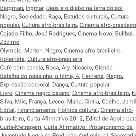
Bergman
,
Ingmar
,
Deus e o diabo na terra do sol
Negro
,
Sociedade
,
Raça
,
Estudos culturais
,
Cultura
popular
,
Cultura afro-brasileira
,
Cinema afro-brasileir
Cajado Filho, José Rodrigues
,
Cinema Novo
,
Bullbul,
Zózimo
Olympio, Marton
,
Negro
,
Cinema afro-brasileiro
,
Roteirista
,
Cultura afro-brasileira
Café com canela
,
Rosa
,
Ary
,
Nicácio
,
Glenda
Batalha do passinho, o filme, A
,
Periferia
,
Negro
,
Expressão corporal
,
Dança
,
Cultura popular
Livro
,
Cinema negro baiano
,
Cinema afro-brasileiro
,
N
Silva, Mile
,
França, Lecco
,
Maria, Cintia
,
Coelho, Jami
Edital
,
Financiamento
,
Política cultural
,
Cinema afro-
brasileiro
,
Curta Afirmativo 2012
,
Edital de Apoio par
Curta-Metragem
,
Curta Afirmativo: Protagonismo da
Juventude Negra na Produção Audiovisual
,
Secretari