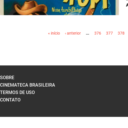
PÁGINAS
…
« início
‹ anterior
376
377
378
SOBRE
CINEMATECA BRASILEIRA
TERMOS DE USO
CONTATO