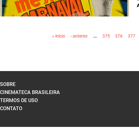
PÁGINAS
…
« início
‹ anterior
375
376
377
SOBRE
CINEMATECA BRASILEIRA
TERMOS DE USO
CONTATO