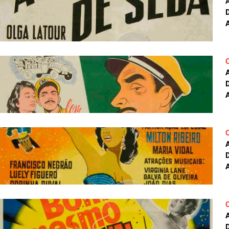
A
A
A
A