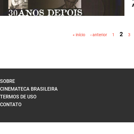
PÁGINAS
2
« início
‹ anterior
1
3
SOBRE
CINEMATECA BRASILEIRA
TERMOS DE USO
CONTATO