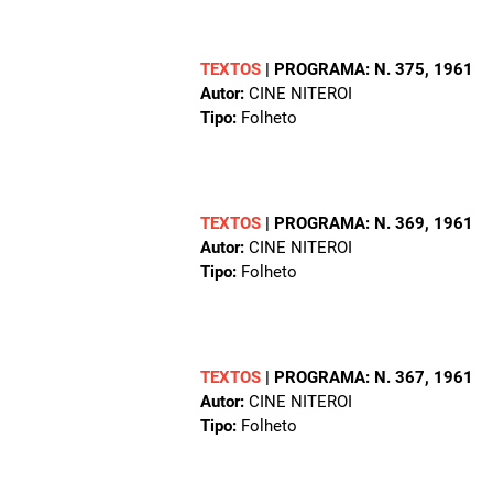
TEXTOS
|
PROGRAMA: N. 375
, 1961
Autor:
CINE NITEROI
Tipo:
Folheto
TEXTOS
|
PROGRAMA: N. 369
, 1961
Autor:
CINE NITEROI
Tipo:
Folheto
TEXTOS
|
PROGRAMA: N. 367
, 1961
Autor:
CINE NITEROI
Tipo:
Folheto