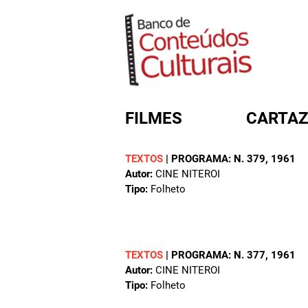
FILMES
CARTAZ
TEXTOS
|
PROGRAMA: N. 379
, 1961
Autor:
CINE NITEROI
FORMULÁRIO DE BUSC
Tipo:
Folheto
TEXTOS
|
PROGRAMA: N. 377
, 1961
Autor:
CINE NITEROI
Tipo:
Folheto