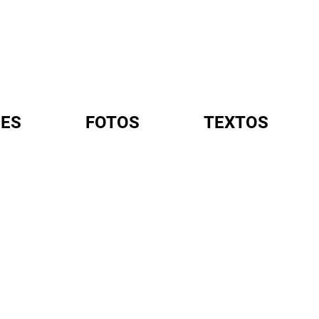
ES
FOTOS
TEXTOS
A