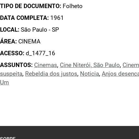
TIPO DE DOCUMENTO:
Folheto
DATA COMPLETA:
1961
LOCAL:
São Paulo - SP
ÁREA:
CINEMA
ACESSO:
d_1477_16
ASSUNTOS:
Cinemas
,
Cine Niterói, São Paulo
,
Cinem
suspeita
,
Rebeldia dos justos
,
Noticia
,
Anjos desenc
Um