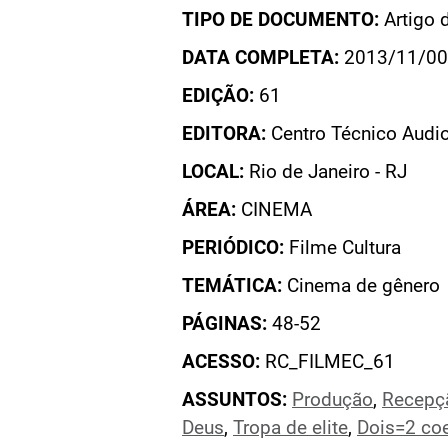
TIPO DE DOCUMENTO:
Artigo 
DATA COMPLETA:
2013/11/00
EDIÇÃO:
61
EDITORA:
Centro Técnico Audio
LOCAL:
Rio de Janeiro - RJ
ÁREA:
CINEMA
PERIÓDICO:
Filme Cultura
TEMÁTICA:
Cinema de gênero
PÁGINAS:
48-52
ACESSO:
RC_FILMEC_61
ASSUNTOS:
Produção
,
Recepçã
Deus
,
Tropa de elite
,
Dois=2 co