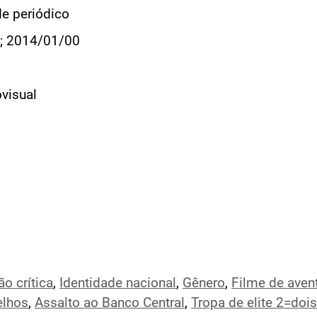
de periódico
; 2014/01/00
visual
o crítica
,
Identidade nacional
,
Gênero
,
Filme de aven
elhos
,
Assalto ao Banco Central
,
Tropa de elite 2=dois