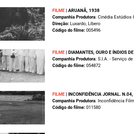
FILME
|
ARUANÃ
, 1938
Companhia Produtora
: Cinédia Estúdios 
Direção:
Luxardo, Líbero
Código do filme:
005496
FILME
|
DIAMANTES, OURO E ÍNDIOS D
Companhia Produtora
: S.I.A. - Serviço 
Código do filme:
054872
FILME
|
INCONFIDÊNCIA JORNAL. N.04
Companhia Produtora
: Inconfidência Fil
Código do filme:
011580