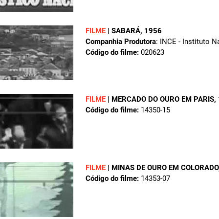
FILME
|
SABARÁ
, 1956
Companhia Produtora
: INCE - Instituto 
Código do filme:
020623
FILME
|
MERCADO DO OURO EM PARIS
,
Código do filme:
14350-15
FILME
|
MINAS DE OURO EM COLORADO
Código do filme:
14353-07