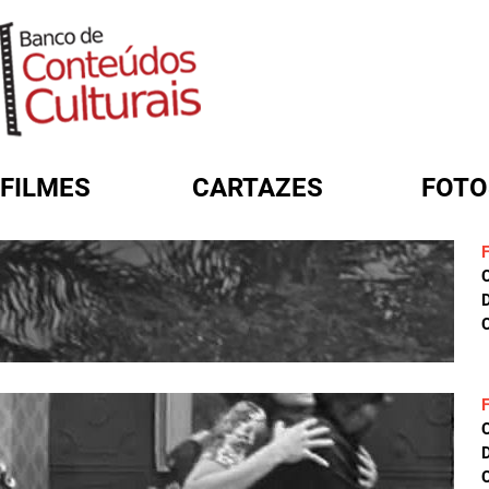
FILMES
CARTAZES
FOTO
FORMULÁRIO DE BUSCA
D
C
D
C