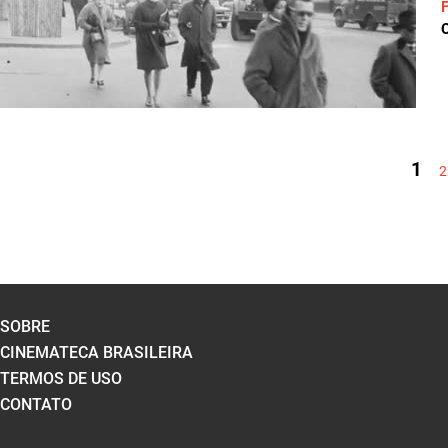
C
PÁGINAS
1
2
SOBRE
CINEMATECA BRASILEIRA
TERMOS DE USO
CONTATO