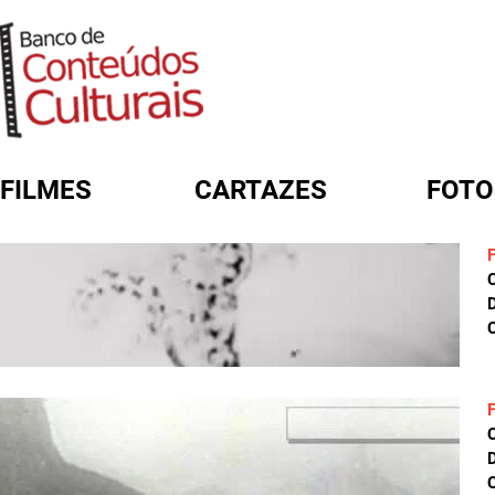
FILMES
CARTAZES
FOTO
FORMULÁRIO DE BUSCA
D
C
D
C