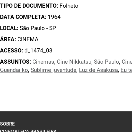
TIPO DE DOCUMENTO:
Folheto
DATA COMPLETA:
1964
LOCAL:
São Paulo - SP
ÁREA:
CINEMA
ACESSO:
d_1474_03
ASSUNTOS:
Cinemas
,
Cine Nikkatsu, São Paulo
,
Cin
Guendai ko
,
Sublime juventude
,
Luz de Asakusa
,
Eu te
SOBRE
CINEMATECA BRASILEIRA