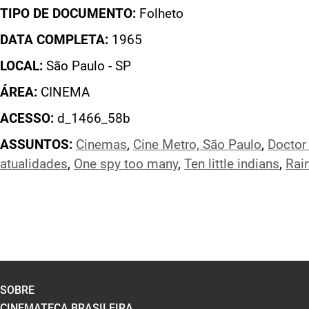
TIPO DE DOCUMENTO:
Folheto
DATA COMPLETA:
1965
LOCAL:
São Paulo - SP
ÁREA:
CINEMA
ACESSO:
d_1466_58b
ASSUNTOS:
Cinemas
,
Cine Metro, São Paulo
,
Doctor
atualidades
,
One spy too many
,
Ten little indians
,
Rai
SOBRE
CINEMATECA BRASILEIRA