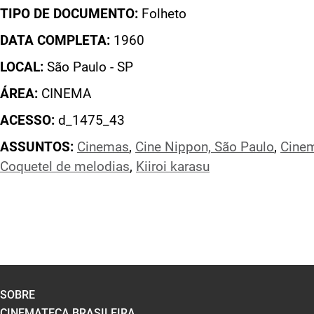
TIPO DE DOCUMENTO:
Folheto
DATA COMPLETA:
1960
LOCAL:
São Paulo - SP
ÁREA:
CINEMA
ACESSO:
d_1475_43
ASSUNTOS:
Cinemas
,
Cine Nippon, São Paulo
,
Cine
Coquetel de melodias
,
Kiiroi karasu
SOBRE
CINEMATECA BRASILEIRA