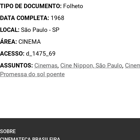
TIPO DE DOCUMENTO:
Folheto
DATA COMPLETA:
1968
LOCAL:
São Paulo - SP
ÁREA:
CINEMA
ACESSO:
d_1475_69
ASSUNTOS:
Cinemas
,
Cine Nippon, São Paulo
,
Cine
Promessa do sol poente
SOBRE
CINEMATECA BRASILEIRA