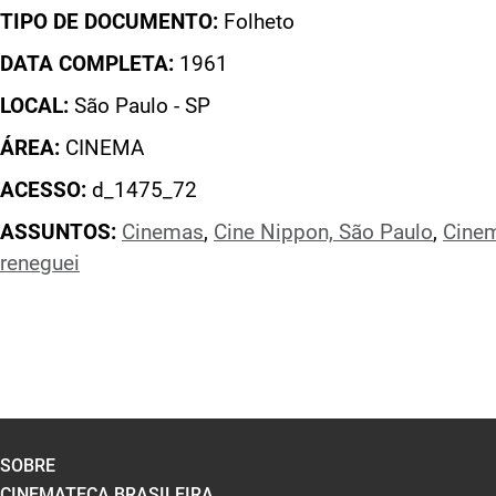
TIPO DE DOCUMENTO:
Folheto
DATA COMPLETA:
1961
LOCAL:
São Paulo - SP
ÁREA:
CINEMA
ACESSO:
d_1475_72
ASSUNTOS:
Cinemas
,
Cine Nippon, São Paulo
,
Cine
reneguei
SOBRE
CINEMATECA BRASILEIRA